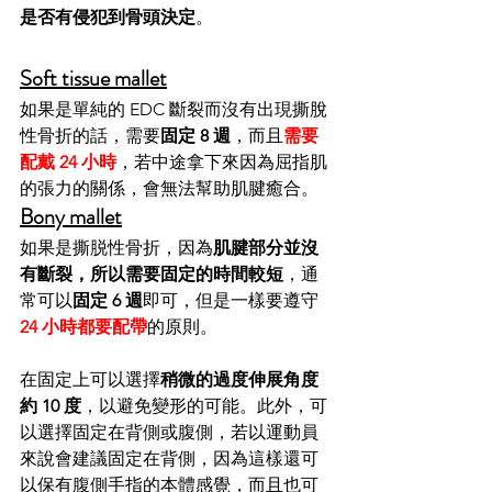
是否有侵犯到骨頭決定
。
Soft tissue mallet
如果是單純的 EDC 斷裂而沒有出現撕脫
性骨折的話，需要
固定 8 週
，而且
需要
配戴 24 小時
，若中途拿下來因為屈指肌
的張力的關係，會無法幫助肌腱癒合。
Bony mallet
如果是撕脱性骨折，因為
肌腱部分並沒
有斷裂，所以需要固定的時間較短
，通
常可以
固定 6 週
即可，但是一樣要遵守 
24 小時都要配帶
的原則。
在固定上可以選擇
稍微的過度伸展角度
約 10 度
，以避免變形的可能。此外，可
以選擇固定在背側或腹側，若以運動員
來說會建議固定在背側，因為這樣還可
以保有腹側手指的本體感覺，而且也可