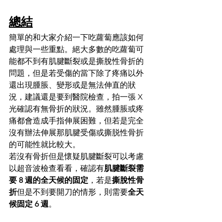
總結
簡單的和大家介紹一下吃蘿蔔應該如何
處理與一些重點。絕大多數的吃蘿蔔可
能都不到有肌腱斷裂或是撕脫性骨折的
問題，但是若受傷的當下除了疼痛以外
還出現腫脹、變形或是無法伸直的狀
況，建議還是要到醫院檢查，拍一張 X 
光確認有無骨折的狀況。
雖然腫脹或疼
痛都會造成手指伸展困難，但若是完全
沒有辦法伸展那肌腱受傷或撕脱性骨折
的可能性就比較大。
若沒有骨折但是懷疑肌腱斷裂可以考慮
以超音波檢查看看，確認有
肌腱斷裂需
要 8 週的全天候的固定
，若是
撕脫性骨
折
但是不到要開刀的情形，則需要
全天
候固定 6 週
。