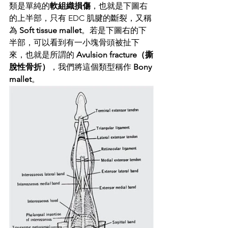
類是單純的
軟組織損傷
，也就是下圖右
的上半部，只有 EDC 肌腱的斷裂，又稱
為
 Soft tissue mallet
。若是下圖右的下
半部，可以看到有一小塊骨頭被扯下
來，也就是所謂的 
Avulsion fracture（撕
脫性骨折）
，我們將這個類型稱作
 Bony 
mallet
。