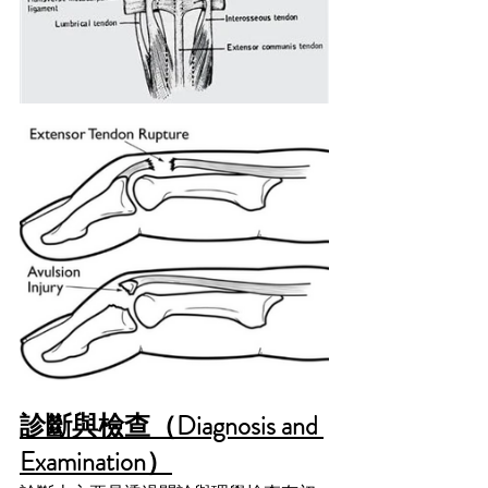
診斷與檢查（Diagnosis and 
Examination）