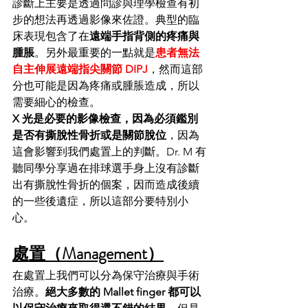
診斷上主要是透過問診與理學檢查有初
步的想法再透過影像來佐證。典型的臨
床表現包含了在
遠端手指背側的疼痛與
腫脹
。另外最重要的一點就是
患者無法
自主伸展遠端指尖關節 DIPJ
，然而這部
分也可能是因為疼痛或腫脹造成，所以
需要細心的檢查。
X 光是必要的影像檢查，因為必須鑑別
是否有撕脫性骨折或是關節脫位
，因為
這會影響到我們處置上的判斷。Dr. M 有
聽同學分享過在排球選手身上沒有診斷
出有撕脫性骨折的個案，因而造成後續
的一些後遺症，所以這部分要特別小
心。
處置（Management）
在處置上我們可以分為保守治療與手術
治療。
絕大多數的 Mallet finger 都可以