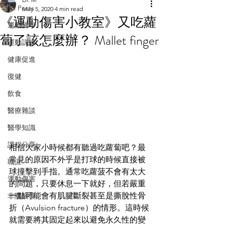
All Posts
May 5, 2020
4 min read
《運動傷害小教室》又吃蘿
運動醫學
蔔了該怎麼辦？ Mallet finger
運動訓練
健康促進
復健
飲食
醫療雜談
醫學知識
課程分享
相信大家小時候都有聽過吃蘿蔔吧？最
常見的原因不外乎是打球的時候直接被
職涯
球撞擊到手指。通常吃蘿菠不會有太大
運動傷害
的問題，只要休息一下就好，但若嚴重
一點可能會有肌腱斷裂甚至是撕脫性骨
非關醫學
折（Avulsion fracture）的情形。這時候
就需要將其固定起來以避免永久性的變