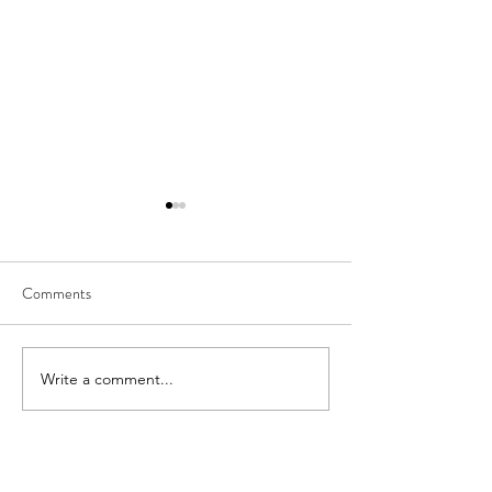
Comments
五年一瞬 台北榮總
Write a comment...
2025 Martinoli Ul
Master 2: Distal 
心得分享