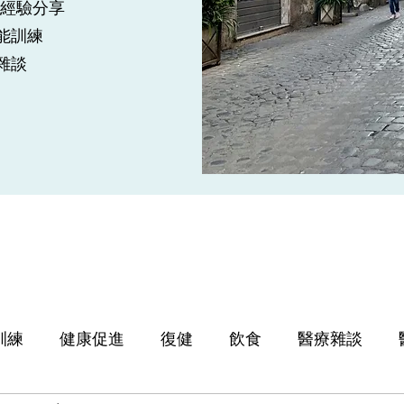
op經驗分享
能訓練
療雜談
訓練
健康促進
復健
飲食
醫療雜談