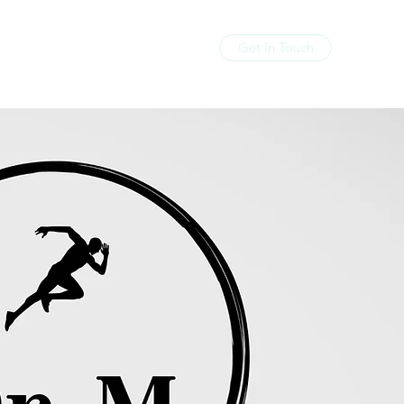
Get In Touch
Home
About