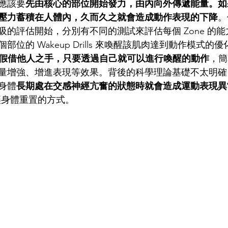
應該要
先由核心的部位開始發力，由內向外傳遞能量。如
壓力蓄積在人體內，久而久之就會造成動作表現的下降
。
3 ，從呼吸的評估開始，分別有不同的測試來評估每個 Zone 
位的 Wakeup Drills 來喚醒該肌肉達到動作模式的優
假借他人之手，只要透過自己就可以進行喚醒的動作
，簡
量增強、增進表現等效果。背後的科學理論基礎不太明確
身體
長期處在交感神經亢奮的狀態時就會造成運動表現異
 就是讓身體重置的方式。