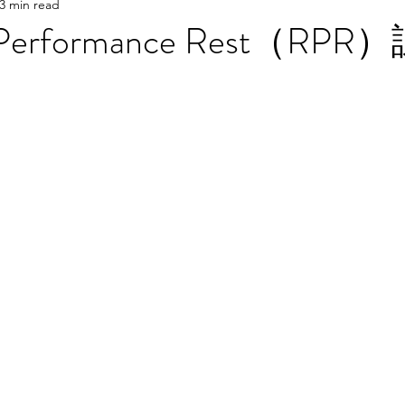
3 min read
傷害
非關醫學
ve Performance Rest（RP