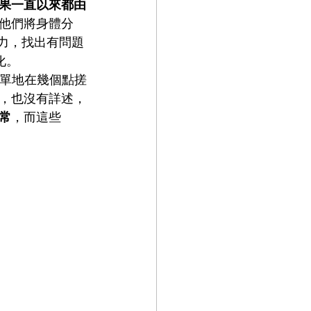
果一直以來都由
他們將身體分
的能力，找出有問題
化。
單地在幾個點搓
，也沒有詳述，
常
，而這些 