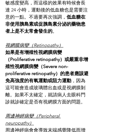
敏感度變高，而這樣的效果有時候會長
達 24 小時，運動後的低血糖也是需要注
意的一點。不過要再次強調，
低血糖在
非使用胰島素或促胰島素分泌的藥物患
者上是不太常會發生的
。
視網膜病變（Retinopathy）
如果是有增殖性視網膜病變
（Proliferative retinopathy）或嚴重非增
殖性視網膜病變（Severe non-
proliferative retinopathy）的患者應該避
免高強度的有氧運動或阻力運動
，因為
這可能會造成玻璃體出血或是視網膜剝
離。如果不太確定，就請病人去眼科門
診就診確定是否有視網膜方面的問題。
周邊神經病變（Peripheral 
neuropathy）
周邊神經病會會導致末端感覺降低而增