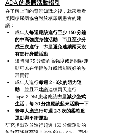
ADA 的身體活動指引
在了解上面的背景知識之後，就來看看
美國糖尿病協會對於糖尿病患者的建
議：
成年人
每週應該進行至少 150 分鐘
的中高強度身體活動
，而且
至少分
成三次進行
，盡量
避免連續兩天沒
有進行身體活動
短時間 75 分鐘的高強度或是間歇運
動可以在年輕族群或體能較好的族
群實行
成年人進行
每週 2 - 3次的阻力運
動
，並且不建議連續兩天進行
Type 2 DM 患者應該盡量
減少坐式
生活，每 30 分鐘應該起來活動一下
老年人應進行每週 2-3 次的柔軟度
運動與平衡運動
研究指出對於進行超過 150 分鐘運動的
族群可降低高達 0.86% 的 HbA1c，而少