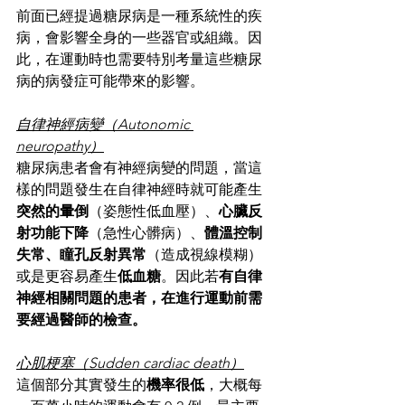
前面已經提過糖尿病是一種系統性的疾
病，會影響全身的一些器官或組織。因
此，在運動時也需要特別考量這些糖尿
病的病發症可能帶來的影響。
自律神經病變（Autonomic 
neuropathy）
糖尿病患者會有神經病變的問題，當這
樣的問題發生在自律神經時就可能產生
突然的暈倒
（姿態性低血壓）、
心臟反
射功能下降
（急性心髒病）、
體溫控制
失常、瞳孔反射異常
（造成視線模糊）
或是更容易產生
低血糖
。因此若
有自律
神經相關問題的患者，在進行運動前需
要經過醫師的檢查。
心肌梗塞（Sudden cardiac death）
這個部分其實發生的
機率很低
，大概每