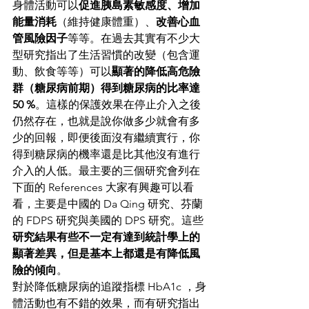
身體活動可以
促進胰島素敏感度、增加
能量消耗
（維持健康體重）、
改善心血
管風險因子
等等。在過去其實有不少大
型研究指出了生活習慣的改變（包含運
動、飲食等等）可以
顯著的降低高危險
群（糖尿病前期）得到糖尿病的比率達 
50 %
。這樣的保護效果在停止介入之後
仍然存在，也就是說你做多少就會有多
少的回報，即便後面沒有繼續實行，你
得到糖尿病的機率還是比其他沒有進行
介入的人低。最主要的三個研究會列在
下面的 References 大家有興趣可以看
看，主要是中國的 Da Qing 研究、芬蘭
的 FDPS 研究與美國的 DPS 研究。這些
研究結果有些不一定有達到統計學上的
顯著差異，但是基本上都還是有降低風
險的傾向
。
對於降低糖尿病的追蹤指標 HbA1c ，身
體活動也有不錯的效果，而有研究指出