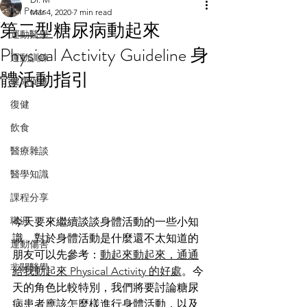
All Posts
Mar 4, 2020
7 min read
第二型糖尿病動起來
運動醫學
Physical Activity Guideline 身
運動訓練
體活動指引
健康促進
復健
飲食
醫療雜談
醫學知識
課程分享
職涯
今天要來繼續談談身體活動的一些小知
識，對於身體活動是什麼還不太知道的
運動傷害
朋友可以先參考：
動起來動起來，通通
非關醫學
給我動起來 Physical Activity 的好處
。今
天的角色比較特別，我們將要討論糖尿
病患者應該怎麼樣進行身體活動，以及