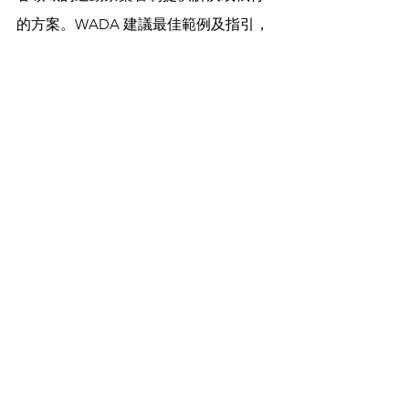
的方案。WADA 建議最佳範例及指引，
讓所有簽署單位及利害關係人可以自行
選用但非強制性。 
在整個 WADA 的官方網站中有共 17 個 
Guidelines 可以過大家下在參考，比較
常使用到或是和運動員比較有關係的包
含：
2021 ISTI Guidelines for Sample 
Collection
Guidelines for the 2021 
International Standard for 
Therapeutic Use Exemptions 
(ISTUE)
Guidelines - Urine Sample 