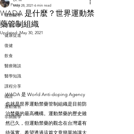
All Posts
May 28, 2021
6 min read
WADA 是什麼？世界運動禁
運動醫學
藥管制組織
運動訓練
Updated:
May 30, 2021
健康促進
復健
飲食
醫療雜談
醫學知識
課程分享
WADA 是 World Anti-doping Agency 
職涯
也就是世界運動禁藥管制組織是目前防
運動傷害
治禁藥的最高機構。運動禁藥的歷史雖
非關醫學
然已久，但運動禁藥的觀念在台灣還有
待落實。希望透過這篇文章簡單地讓大