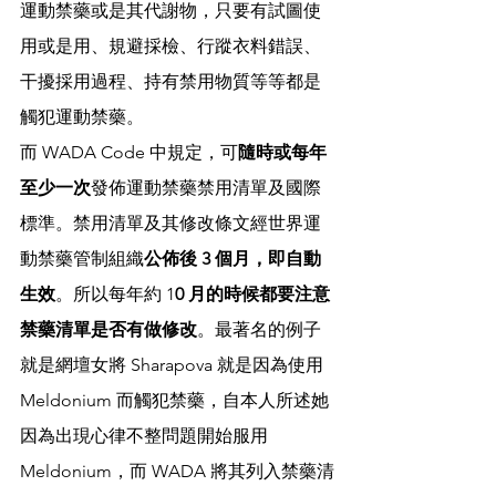
運動禁藥或是其代謝物，只要有試圖使
用或是用、規避採檢、行蹤衣料錯誤、
干擾採用過程、持有禁用物質等等都是
觸犯運動禁藥。
而 WADA Code 中規定，可
隨時或每年
至少一次
發佈運動禁藥禁用清單及國際
標準。禁用清單及其修改條文經世界運
動禁藥管制組織
公佈後 3 個月，即自動
生效
。所以每年約 1
0 月的時候都要注意
禁藥清單是否有做修改
。最著名的例子
就是網壇女將 Sharapova 就是因為使用 
Meldonium 而觸犯禁藥，自本人所述她
因為出現心律不整問題開始服用
Meldonium，而 WADA 將其列入禁藥清