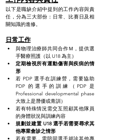
以下是職缺介紹中提到的工作內容與責
任，分為三大部份：日常、比賽日及相
關知識的進修。
日常工作
與物理治療師共同合作Ｍ，提供選
手醫療照護（以 U18 為主）
定期檢視所有運動傷害與疾病的情
形
若 PDP 選手在訓練營，需要協助 
PDP 的選手的訓練（PDP 是 
Professional developmental phase 
大致上是潛優或青訓）
若有特殊情況需交互照顧其他隊員
的身體狀況與訓練內容
規劃並建置 U18 選手若需要尋求其
他專業會診之情形
若有需要，需陪同選手就診其他專