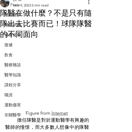
All Posts
Nov 9, 2023
5 min read
隊醫在做什麼？不是只有隨
運動醫學
隊出去比賽而已！球隊隊醫
運動訓練
的不同面向
健康促進
復健
飲食
醫療雜談
醫學知識
課程分享
職涯
運動傷害
Figure from 
Internet
非關醫學
	擔任隊醫是對於運動醫學有興趣的
醫師的憧憬，而大多數人想像中的隊醫