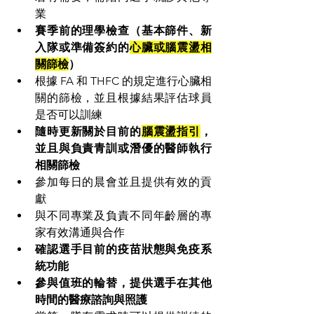
業
賽季前的理學檢查（基本篩件、新
入隊或準備簽約的
心臟或腦震盪相
關篩檢
）
根據 FA 和 THFC 的規定進行心臟相
關的篩檢，並且根據結果評估球員
是否可以訓練
隨時更新關於目前的
腦震盪指引
，
並且與負責青訓或潛優的醫師執行
相關篩檢
參加每日的晨會並且提供有效的貢
獻
與不同專業及負責不同年齡層的專
家有效溝通與合作
確認選手目前的疫苗狀態與免疫系
統功能
參與值班的輪替，提供選手在其他
時間的醫療諮詢與照護