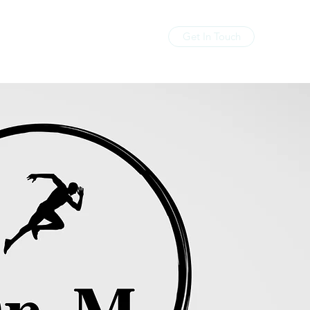
Get In Touch
Home
About