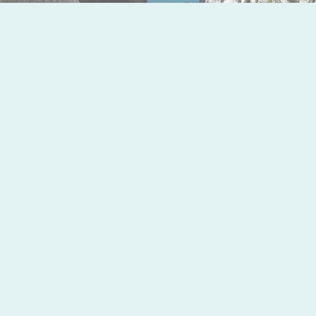
DR
Martin Lin, Taiwan
MD, MSc in Sports Medicin