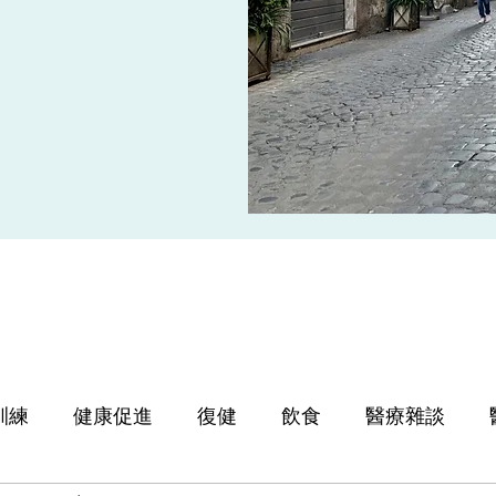
訓練
健康促進
復健
飲食
醫療雜談