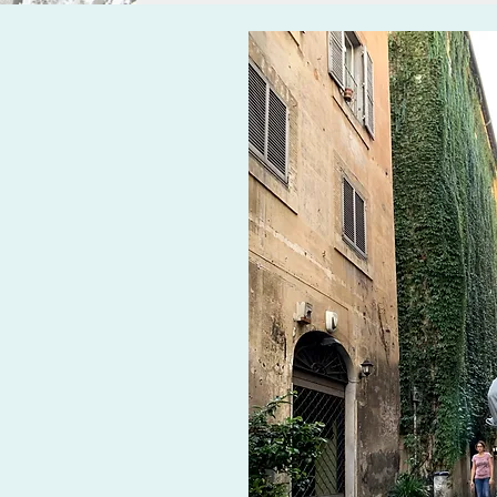
. M
, currently in UK
e Exercise &Health, CSCS