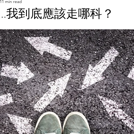
11 min read
傷害
非關醫學
...我到底應該走哪科？