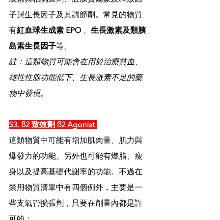
子與生長因子及其調節劑。常見的物質
有
紅血球生成素 EPO
 、
生長激素及類胰
島素生長因子
等。
註：這類物質可能會在用於治療貧血、
雄性性腺功能低下、生長激素不足的藥
物中發現。
S3. ß2 致效劑 ß2 Agonist 
這類物質中可能有增加肌肉量、肌力與
爆發力的功能。另外也可能有燃脂、瘦
身以及提高基礎代謝率的功能。不過在
禁用物質清單中有四個例外，主要是一
些支氣管擴張劑，只要在劑量內都是許
可的：