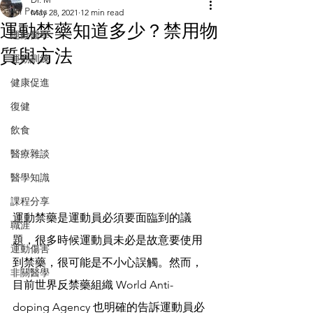
All Posts
May 28, 2021
12 min read
運動禁藥知道多少？禁用物
運動醫學
質與方法
運動訓練
健康促進
復健
飲食
醫療雜談
醫學知識
課程分享
運動禁藥是運動員必須要面臨到的議
職涯
題，很多時候運動員未必是故意要使用
運動傷害
到禁藥，很可能是不小心誤觸。然而，
非關醫學
目前世界反禁藥組織 World Anti-
doping Agency 也明確的告訴運動員必