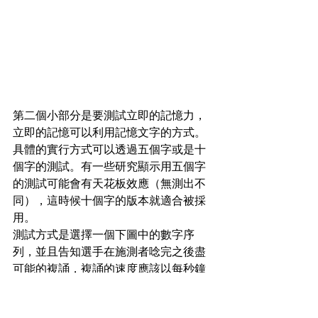
第二個小部分是要測試立即的記憶力，
立即的記憶可以利用記憶文字的方式。
具體的實行方式可以透過五個字或是十
個字的測試。有一些研究顯示用五個字
的測試可能會有天花板效應（無測出不
同），這時候十個字的版本就適合被採
用。
測試方式是選擇一個下圖中的數字序
列，並且告知選手在施測者唸完之後盡
可能的複誦，複誦的速度應該以每秒鐘
一個字且不限制順序。這個測試總共會
進行三次，無論第一次的成績結果為