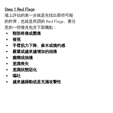
Step 1 Red Flags
場上評估的第一步就是先找出那些可能
的炸彈，也就是所謂的 Red Flags。要注
意的一些徵兆包含下面幾點：
頸部疼痛或壓痛
複視
手臂肌力下降、麻木或燒灼感
嚴重或越來越增加的頭痛
癲癇或抽搐
意識喪失
意識狀態惡化
嘔吐
越來越躁動或是充滿攻擊性