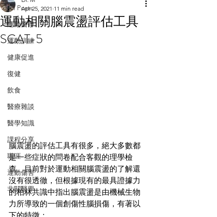
All Posts
Apr 25, 2021
11 min read
運動相關腦震盪評估工具
運動醫學
SCAT-5
運動訓練
健康促進
復健
飲食
醫療雜談
醫學知識
課程分享
腦震盪的評估工具有很多，絕大多數都
職涯
是一些症狀的問卷配合客觀的理學檢
查。目前對於運動相關腦震盪的了解還
運動傷害
沒有很透徹，但根據現有的最具證據力
非關醫學
的柏林共識中指出腦震盪是由機械生物
力所導致的一個創傷性腦損傷，有著以
下的特徵：