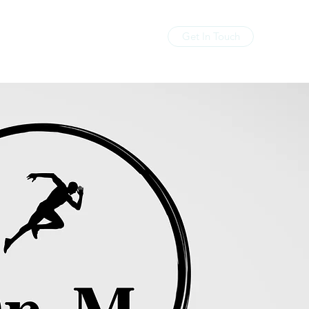
Get In Touch
Home
About