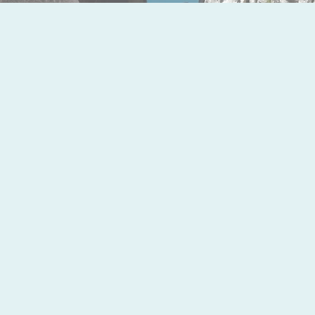
DR
Martin Lin, Taiwan
MD, MSc in Sports Medicin