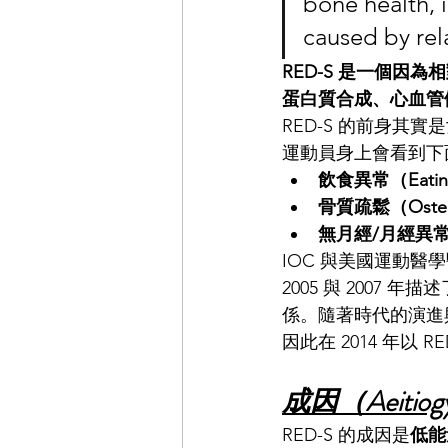
bone health, 
caused by rel
RED-S 是一個
蛋白質合成、心血管
RED-S 的前身其實是
運動員身上會看到下
飲食異常（Eating 
骨質疏鬆（Osteo
無月經/月經異常（
IOC 與美國運動醫學醫學會
2005 與 2007 年描述了
係。隨著時代的演進
因此在 2014 年以 RE
成因（Aeitio
RED-S 的成因是
低能量