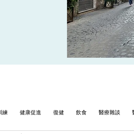
訓練
健康促進
復健
飲食
醫療雜談