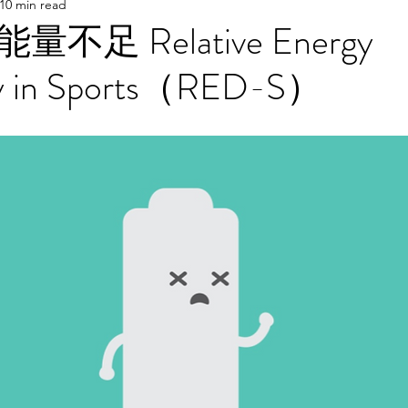
10 min read
傷害
非關醫學
不足 Relative Energy
cy in Sports（RED-S）