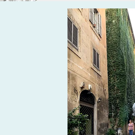
. M
, currently in UK
e Exercise &Health, CSCS