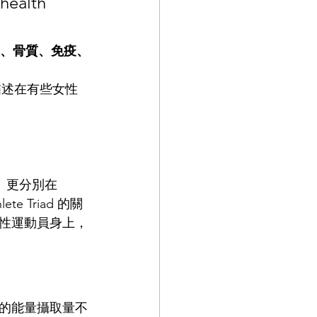
health 
期、骨質、免疫、
主要描述在有些女性
SM）更分別在 
ete Triad 的關
性運動員身上，
的能量攝取量不