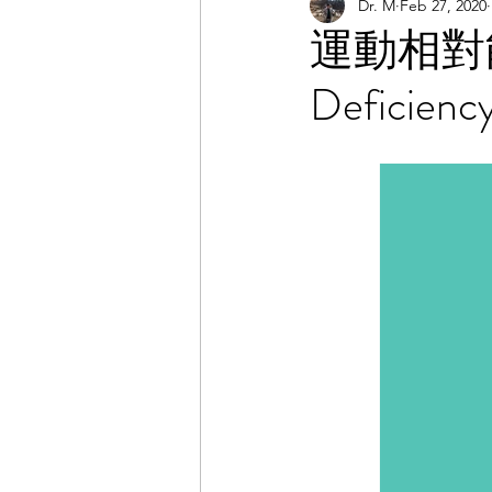
Dr. M
Feb 27, 2020
課程分享
職涯
運動
運動相對能量
Deficien