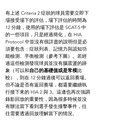
有上述 Criteria 2 症狀的球員需要立即下
場接受場下的評估，場下評估的時間為 
12 分鐘，使用的場下評估是 SCAT-5 中
的一些項目，只是經過簡化，在 HIA 
Protocol 中並沒有很詳盡的說明但是必
須要包含：症狀列表、記憶力與認知功
能檢測、平衡檢測（參考下圖）。若經
過這些檢測發現球員並沒有腦震盪的跡
象（可以和
自己的基礎值或是常模
比
較），則在 12 分鐘過後可以返回賽場。
但不論是否有返回賽場，都還要繼續執
行接下來的 HIA 2 與 3。這邊也再次強調
錄影回放的重要性，因為很多時候並沒
有辦法當下看到選手發生撞擊事件，往
往需要透過回放理解當下的情況。