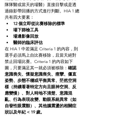
隊隊醫或當天的場醫）直接目擊或是透
過錄影帶回播的方式進行判斷。HIA 1 總
共有四大要素：
12 個立即從比賽移除的標準
場下篩檢工具
場邊影像回放
醫師的臨床評估
在 HIA 1 中若滿足 Criteria 1 的內容，則
選手必須馬上自比賽移除，且當天絕對
禁止回場比賽。Criteria 1 的內容如下
圖，只要滿足其一就必須被移除：
確認
意識喪失、懷疑意識喪失、痙攣、僵直
姿勢、步態不穩或平衡異常、茫然空洞
樣（持續看著特定方向且眼神空洞、反
應變慢）、對人時地不清楚、意識混
亂、行為表現改變、動眼系統異常（如
自發性眼震顫）、其他腦震盪的相關症
狀以及年紀 < 19 歲。