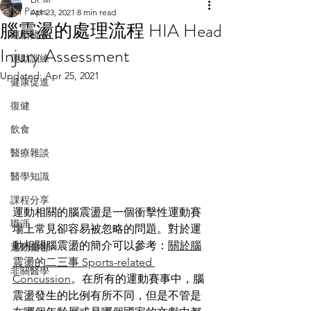
All Posts
Apr 23, 2021
8 min read
腦震盪的處理流程 HIA Head
運動醫學
Injury Assessment
運動訓練
Updated:
Apr 25, 2021
健康促進
復健
飲食
醫療雜談
醫學知識
課程分享
運動相關的腦震盪是一個衝擊性運動賽
職涯
場上常見卻容易被忽略的問題。對於運
動相關腦震盪的簡介可以參考：
關於腦
運動傷害
震盪的二三事 Sports-related 
非關醫學
Concussion
。在所有的運動賽事中，腦
震盪發生的比例有所不同，但是不管是