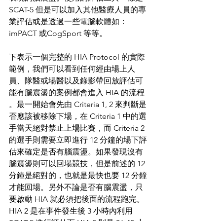
SCAT-5 但是可以加入其他醫療人員的專
業評估或是透過一些電腦軟體如：
imPACT 或CogSport 等等。
下表示一個完整的 HIA Protocol 的實際
範例，我們可以看到任何經由場上人
員、隊醫或場醫以及錄影帶回放評估可
能有腦震盪的案例都會進入 HIA 的流程

。最一開始會先由 Criteria 1, 2 來判斷是
否應該被移除下場，在 Criteria 1 中的選
手當天絕對禁止上場比賽，而 Criteria 2 
的選手則需要立即進行 12 分鐘的場下評
估來確定是否有腦震盪。如果發現沒有
腦震盪則可以回場競技，但是前述的 12 
分鐘是絕對的，也就是最快也要 12 分鐘
才能回場。另外不論是否有腦震盪，只
要啟動 HIA 就必須把後面的流程跑完。
HIA 2 是在事件發生後 3 小時內利用 