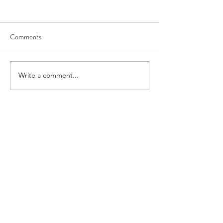
Comments
Write a comment...
JOSST SHOCKWAVE
2024 台北羽球
JAPAN 2024 會議心得
紀錄