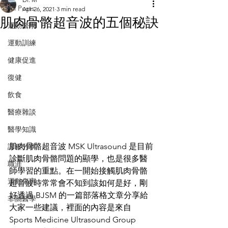
All Posts
Apr 26, 2021
3 min read
肌肉骨骼超音波的五個秘訣
運動醫學
運動訓練
健康促進
復健
飲食
醫療雜談
醫學知識
肌肉骨骼超音波 MSK Ultrasound 是目前
課程分享
診斷肌肉骨骼問題的顯學，也是很多醫
職涯
師學習的重點。在一開始接觸肌肉骨骼
運動傷害
超音波時常常會不知到該如何是好，剛
好透過 BJSM 的一篇部落格文章分享給
非關醫學
大家一些建議，裡面的內容是來自 
Sports Medicine Ultrasound Group 