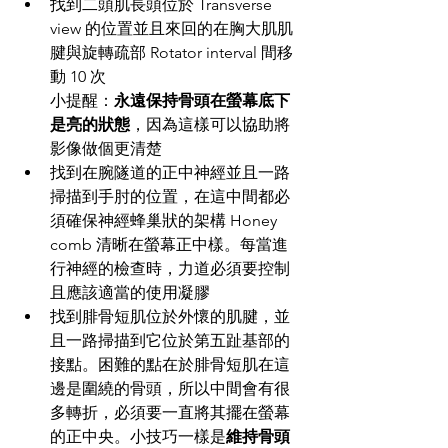
找到二頭肌長頭位於 Transverse 
view 的位置並且來回的在胸大肌肌
腱與旋轉疏部 Rotator interval 間移
動 10 次
小提醒：
永遠保持骨頭在螢幕底下
是亮的狀態
，因為這樣可以協助將
影像做個更清楚
找到在腕隧道的正中神經並且一路
掃描到手肘的位置，在這中間都必
須確保神經蜂巢狀的架構 Honey 
comb 清晰在螢幕正中樣。每當進
行神經的檢查時，力道必須要控制
且應該適當的使用凝膠
找到腓骨短肌位於外懷的肌腱，並
且一路掃描到它位於第五趾基部的
接點。困難的點在於腓骨短肌在這
邊是圍繞的骨頭，所以中間會有很
多轉折，必須要一直將其擺在螢幕
的正中央。小技巧一樣是
維持骨頭