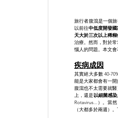
旅行者腹瀉是一個旅
以前往
中低度開發國
天大於三次以上稀糊
治療。然而，對於常
惱人的問題。本文會
疾病成因
其實絕大多數 40-
能是大家都會有一開
腹瀉也不太需要就醫
上，還是
以細菌感染居多（
Rotavirus.
（大都多於兩週）。