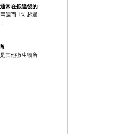
通常在抵達後的
兩週而 1% 超過
：
絞痛
是其他微生物所