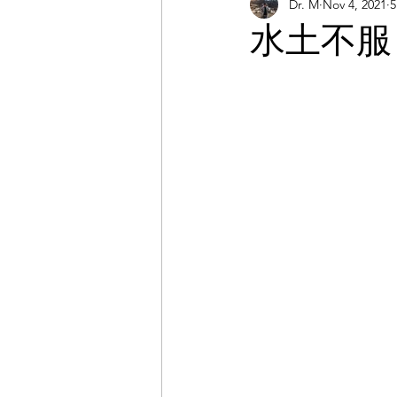
Dr. M
Nov 4, 2021
5
課程分享
職涯
運動
水土不服