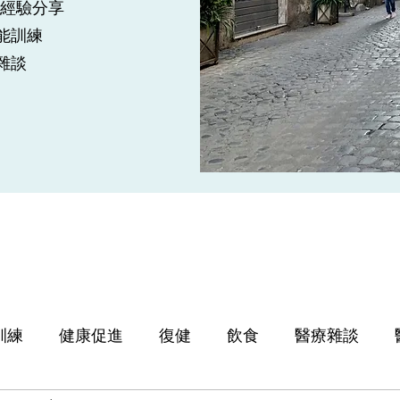
op經驗分享
能訓練
療雜談
訓練
健康促進
復健
飲食
醫療雜談