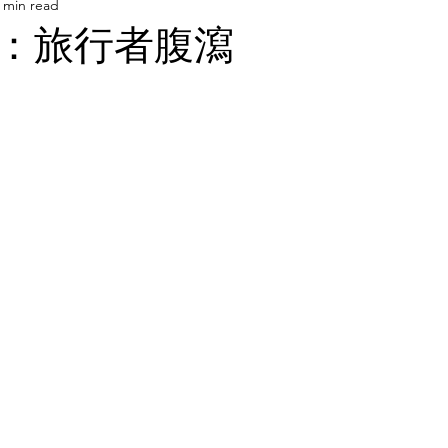
 min read
傷害
非關醫學
：旅行者腹瀉