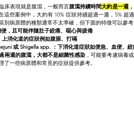
臨床表現就是腹瀉，一般而言
腹瀉持續時間
大約是一週
，
在這些案例中，大約有 10% 症狀持續超過一週，5% 超過
區別病原體的種類通常不太準確，但下面的特徵可以參考
狀的糊便，且可能伴隨肚子絞痛、噁心與疲倦
mblia：上消化道的症狀例如腹脹、打嗝
er jejuni 或 Shigella spp. ：下消化道症狀如便急、血便、
過兩週的腹瀉，大都不是細菌性感染
，可能要考慮病毒或
理了一些病原體和常見的症狀提供參考。