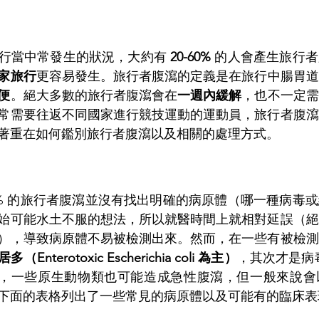
行當中常發生的狀況，大約有 
20-60%
 的人會產生旅行
家旅行
更容易發生。旅行者腹瀉的定義是在旅行中腸胃道
便
。絕大多數的旅行者腹瀉會在
一週內緩解
，也不一定需
常需要往返不同國家進行競技運動的運動員，旅行者腹瀉
著重在如何鑑別旅行者腹瀉以及相關的處理方式。
70% 的旅行者腹瀉並沒有找出明確的病原體（哪一種病毒
始可能水土不服的想法，所以就醫時間上就相對延誤（絕
），導致病原體不易被檢測出來。然而，在一些有被檢測
Enterotoxic Escherichia coli 為主）
，其次才是病毒（
..）。當然，一些原生動物類也可能造成急性腹瀉，但一般來
下面的表格列出了一些常見的病原體以及可能有的臨床表