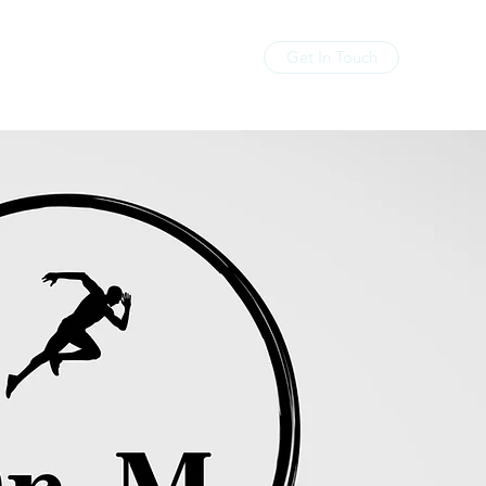
Get In Touch
Home
About