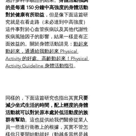
過許多科學驗證的結果。
身體活動強調
的是每週 150 分鐘中高強度的身體活動
對於健康有所助益
，但是像下面這篇研
究就是在看走路（未必達到中高強度）
這件事對於心血管疾病以及其他代謝性
疾病風險因子的影響，結果一樣是有正
面效益的。關於身體活動請見：
動起來
動起來，通通給我動起來 Physical 
Activity 的好處
、
高齡動起來！Physical 
Activity Guideline 身體活動指引
。
同樣的，下面這篇研究也指出其實
只要
減少坐式生活的時間，配上輕度的身體
活動就可以對於原本處於低活動度的族
群有幫助
。這也提供給我們醫療從業人
員一些進行衛教上的根據，其實不管怎
樣你只要開始動就好（動越多當然是越