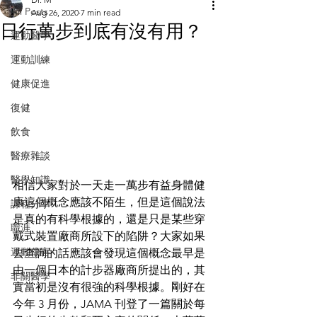
All Posts
Aug 26, 2020
7 min read
日行萬步到底有沒有用？
運動醫學
運動訓練
健康促進
復健
飲食
醫療雜談
醫學知識
相信大家對於一天走一萬步有益身體健
康這個概念應該不陌生，但是這個說法
課程分享
是真的有科學根據的，還是只是某些穿
職涯
戴式裝置廠商所設下的陷阱？大家如果
運動傷害
去查詢的話應該會發現這個概念最早是
由一個日本的計步器廠商所提出的，其
非關醫學
實當初是沒有很強的科學根據。剛好在
今年 3 月份，JAMA 刊登了一篇關於每