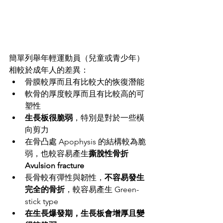
簡單列舉年輕運動員（兒童或青少年）
相較於成年人的差異：
骨膜較厚而且有比較大的恢復潛能
軟骨的厚度較厚而且有比較高的可
塑性
生長板很脆弱
，特別是對於一些橫
向剪力
在骨凸處 Apophysis 的結構較為脆
弱，也較容易產生
撕脫性骨折 
Avulsion fracture
長骨較有彈性與韌性，
不容易發生
完全的骨折
，較容易產生 Green-
stick type 
在生長爆發期，生長板會增厚且變