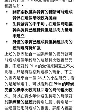
種說法如：
關節柔軟度與骨質的變話可能造成
骨骼在這個階段較為脆弱
生長發育的不平均，在這個時期軀
幹與腿長已經變長但是肌肉力量還
未建立
身體的素質已經成長但神經肌肉的
控制還有待加強
上述的原因配合一些訓練量的提升就可
能造成這個年齡層的運動員比較容易受
傷。不過對於 PHV 的受傷原因還是不太
明確，只是有觀察到這樣的現象。下面
的圖表是來自一個 26 人的小型研究，看
的是足球選手。可以看到
在 PHV 的時候
受傷的機率比較高且回場的時間也比較
久
。所以在青少年快速生長期的時候對
於
訓練量的監控
要特別注意，特別是一
些過度使用所造成的傷害。詳細內容請