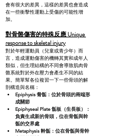
會有很大的差異，這樣的差異也會造成
在一些衝擊性運動上受傷的可能性增
加。
對骨骼傷害的特殊反應 Unique 
response to skeletal injury
對於年輕運動員（兒童或青少年）而
言，造成運動傷害的機轉其實和成年人
類似，但生理結構的不同會導致肌肉骨
骼系統對於外在壓力會產生不同的結
果。簡單幫各位複習一下一些骨頭的解
剖構造與名稱：
Epiphysis 骨
骺：位於骨頭的兩端形
成關節
Epiphyseal Plate 
骺板（生長板）：
負責生成新的骨頭，位在骨骺與幹
骺的交界處
Metaphysis 幹
骺：位在骨骺與骨幹