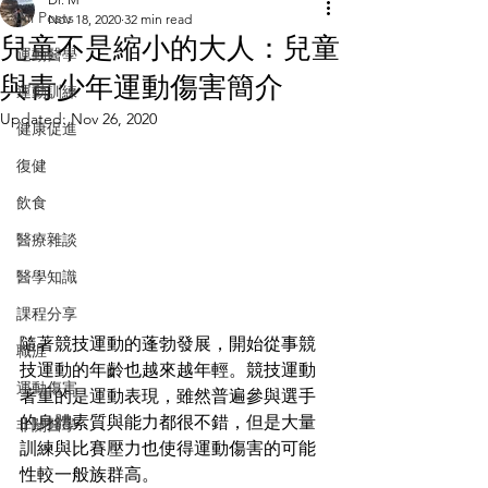
All Posts
Nov 18, 2020
32 min read
兒童不是縮小的大人：兒童
運動醫學
與青少年運動傷害簡介
運動訓練
Updated:
Nov 26, 2020
健康促進
復健
飲食
醫療雜談
醫學知識
課程分享
隨著競技運動的蓬勃發展，開始從事競
職涯
技運動的年齡也越來越年輕。競技運動
運動傷害
著重的是運動表現，雖然普遍參與選手
的身體素質與能力都很不錯，但是大量
非關醫學
訓練與比賽壓力也使得運動傷害的可能
性較一般族群高。