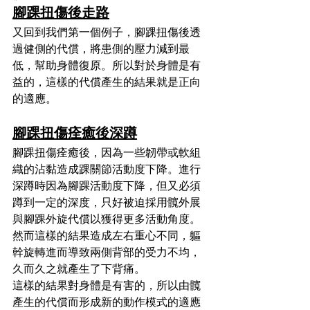
腳踝扭傷後走路
又回到我們第一個例子，腳踝扭傷後透
過健側的代償，將患側的壓力減到最
低，幫助身體復原。所以對於身體是有
益的，這樣的代償產生的結果就是正向
的適應。
腳踝扭傷痊癒後深蹲
腳踝扭傷痊癒後，因為一些韌帶或軟組
織的沾黏造成踝關節活動度下降。進行
深蹲時因為腳踝活動度下降，但又必須
蹲到一定的深度，只好被迫採用髖外展
與腳踝外旋代償以獲得更多活動角度。
然而這樣的結果造成左右重心不同，軀
幹旋轉進而導致兩側背部的受力不均，
久而久之就產生了下背痛。
這樣的結果對身體是有害的，所以由髖
產生的代償而形成新的動作模式的適應