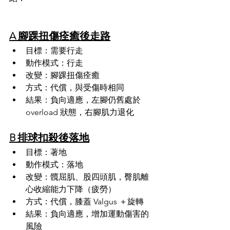
A 腳踝扭傷痊癒後走路
目標：需要行走
動作模式：行走
改變：腳踝扭傷痊癒
方式：代償，與受傷時相同
結果：負向適應，左腳仍舊處於 
overload 狀態，右腳肌力退化
B 排球扣殺後落地
目標：著地
動作模式：落地
改變：髖屈肌、股四頭肌，臀肌離
心收縮能力下降（疲勞）
方式：代償，膝蓋 Valgus ＋旋轉 
結果：負向適應，增加運動傷害的
風險