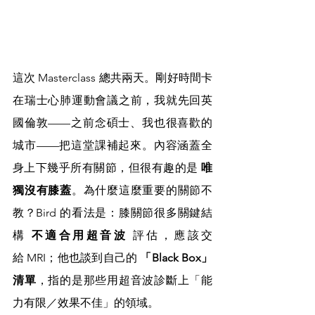
這次 Masterclass 總共兩天。剛好時間卡
在瑞士心肺運動會議之前，我就先回英
國倫敦——之前念碩士、我也很喜歡的
城市——把這堂課補起來。內容涵蓋全
身上下幾乎所有關節，但很有趣的是 
唯
獨沒有膝蓋
。為什麼這麼重要的關節不
教？Bird 的看法是：膝關節很多關鍵結
構 
不適合用超音波
 評估，應該交
給 MRI；他也談到自己的 
「Black Box」
清單
，指的是那些用超音波診斷上「能
力有限／效果不佳」的領域。