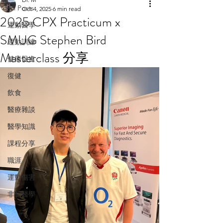
All Posts
Oct 4, 2025
6 min read
2025 CPX Practicum x
運動醫學
SMUG Stephen Bird
運動訓練
Masterclass 分享
健康促進
復健
飲食
醫療雜談
醫學知識
課程分享
職涯
運動傷害
非關醫學