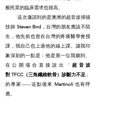
般民眾的臨床需求也很高。
	這次邀請到的是澳洲的超音波掃描
技師 
Steven Bird
，台灣的朋友應該不陌
生，他先前也曾在台灣的疼痛醫學會授
課，我自己也上過他的線上課。讓我印
象深刻的一點是：他是第一位我聽到、
在公開場合直接說出「
超音波
對 TFCC（三角纖維軟骨）診斷力不足
」
的專家——這點後來 
Martinoli
 也有呼
應。