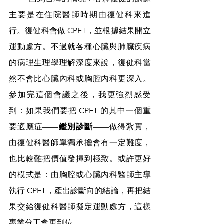
主要是在住院醫師時期由復健科來進
行。復健科會做 CPET，並根據結果開立
運動處方。不過就各種心臟與肺臟疾病
的病理生理學理解深度來說，復健科當
然不會比心臟內科或胸腔內科更深入。
參加完這個會議之後，我更強烈感受
到：如果我們要把 CPET 的其中一個重
要適應症——
鑑別診斷
——做得紮實，
由復健科醫師單獨承擔會有一定難度，
也比較難把價值發揮到極致。或許更好
的模式是：由胸腔或心臟內科醫師主導
執行 CPET，產出診斷向的結論，再把結
果交給復健科醫師擬定運動處方，這樣
專業分工會更到位。