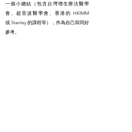
一個小總結（包含台灣增生療法醫學
會、超音波醫學會、香港的 HKIMM 
或 Stanley 的課程等），作為自己與同好
參考。
我目前最推薦的起手式仍
是 
Martinoli
 或 
Steven Bird
 的課：兩者
都很紮實、不太會遇到「台上說得頭頭
是道、但自己掃不出來」的落差。北護
張凱閔教授籌辦的課也很棒，只是兩天