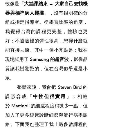
較像是「
大堂課結束 → 大家自己去找機
器與標準病人掃描
」，沒有很明確的分
組或指定指導者。從學習效率的角度，
我覺得台灣的課程更完整，體驗也更
好；不過這裡的彈性很高，想掃什麼就
能直接去練。其中一個小亮點是：我在
現場試用了 
Samsung 的超音波
，影像品
質讓我蠻驚艷的，但在台灣似乎還是小
眾。
	整體來說，我會把 
Steven Bird
 的
課形容成「
中性但很實用
」：相較
於 
Martinoli
 的細膩程度稍微少一點，但
加入了更多臨床診斷細節與流行病學脈
絡。下面我也整理了我上過多數課程的