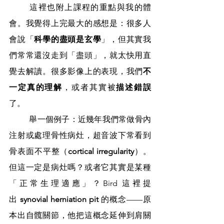
	這裡也附上課程的重點與我的體
會。我覺得上完最大的感想是：很多人
會說「
科學的盡頭是玄學
」，但其實我
們常常還沒走到「盡頭」，就太快用直
覺去解讀。很多影像上的表現，我們
不
一定真的理解
，或者其實被
描述錯誤
了。
	舉一個例子：近幾年我們常做骨內
注射或處理骨性病灶，超音波下常看到
骨表面不平整（
cortical irregularity
）。
但這一定是病灶嗎？或者它其實是某種
「正常生理適應」？Bird 這裡提
出 
synovial herniation pit
 的概念——原
本出自髖關節，他把這概念延伸到肩關