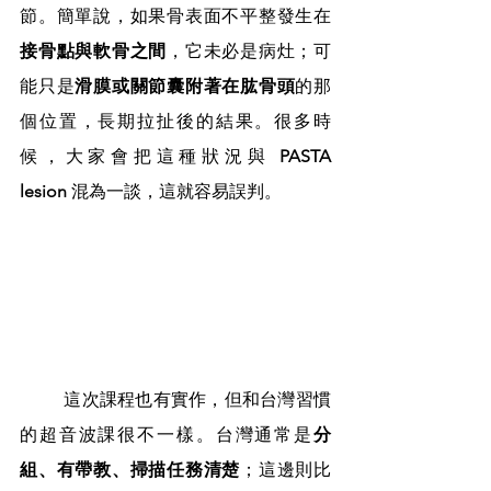
節。簡單說，如果骨表面不平整發生在
接骨點與軟骨之間
，它未必是病灶；可
能只是
滑膜或關節囊附著在肱骨頭
的那
個位置，長期拉扯後的結果。很多時
候，大家會把這種狀況與 
PASTA 
lesion
 混為一談，這就容易誤判。
	這次課程也有實作，但和台灣習慣
的超音波課很不一樣。台灣通常是
分
組、有帶教、掃描任務清楚
；這邊則比