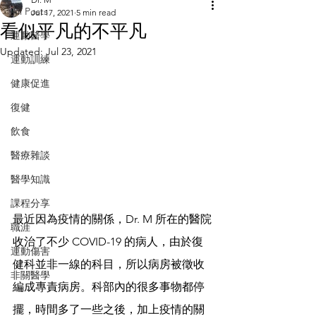
All Posts
Jul 17, 2021
5 min read
看似平凡的不平凡
運動醫學
Updated:
Jul 23, 2021
運動訓練
健康促進
復健
飲食
醫療雜談
醫學知識
課程分享
最近因為疫情的關係，Dr. M 所在的醫院
職涯
收治了不少 COVID-19 的病人，由於復
運動傷害
健科並非一線的科目，所以病房被徵收
非關醫學
編成專責病房。科部內的很多事物都停
擺，時間多了一些之後，加上疫情的關